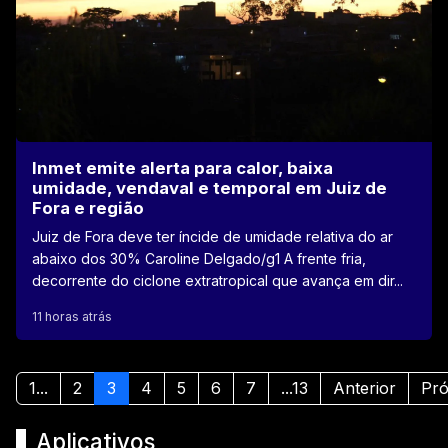
Inmet emite alerta para calor, baixa
umidade, vendaval e temporal em Juiz de
Fora e região
Juiz de Fora deve ter íncide de umidade relativa do ar
abaixo dos 30% Caroline Delgado/g1 A frente fria,
decorrente do ciclone extratropical que avança em dir...
11 horas atrás
1...
2
3
4
5
6
7
...13
Anterior
Pr
Aplicativos