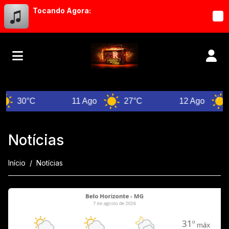
Tocando Agora:
°C
11 Ago
27°C
12 Ago
26°C
Notícias
Início
Notícias