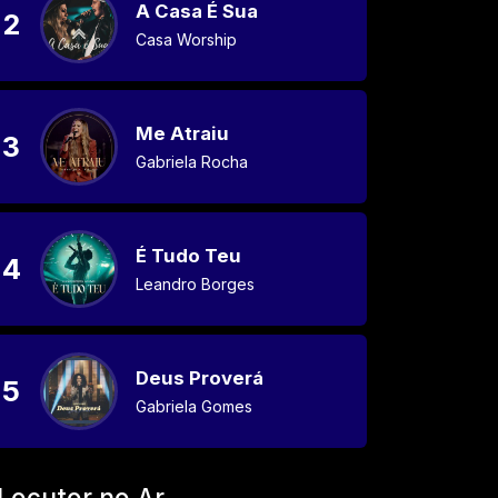
A Casa É Sua
2
Casa Worship
Me Atraiu
3
Gabriela Rocha
É Tudo Teu
4
Leandro Borges
Deus Proverá
5
Gabriela Gomes
Locutor no Ar