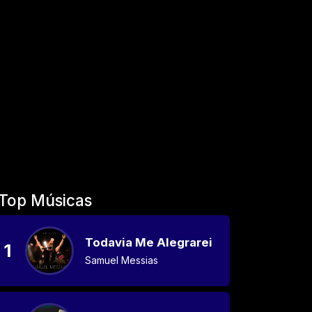
Top Músicas
Todavia Me Alegrarei
1
Samuel Messias