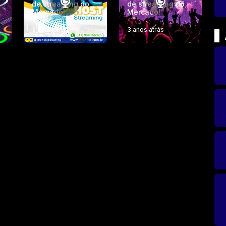
de streaming do
de streaming do
Mercado!
Mercado!
3 anos atrás
3 anos atrás