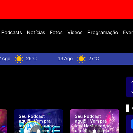
Podcasts
Notícias
Fotos
Vídeos
Programação
Eve
26°C
13 Ago
27°C
Brasil
Seu Podcast
Seu Podcast
aqui!!!! Vem pra
aqui!!!! Vem pra
Iore Host e tenha
Iore Host e tenha
o melhor serviço
o melhor serviço