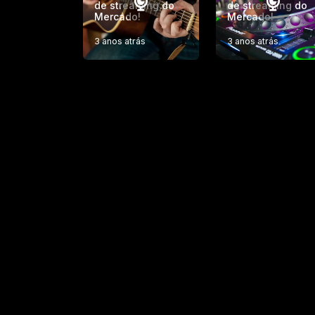
de streaming do
de streaming do
Mercado!
Mercado!
3 anos atrás
3 anos atrás