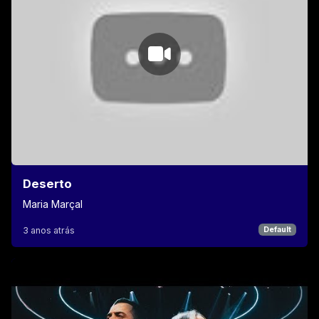
Deserto
Maria Marçal
3 anos atrás
Default