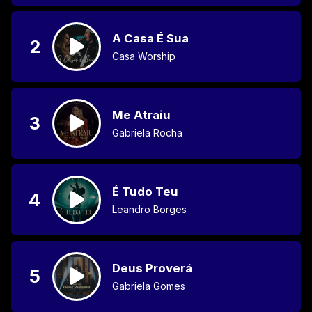
A Casa É Sua
2
Casa Worship
Me Atraiu
3
Gabriela Rocha
É Tudo Teu
4
Leandro Borges
Deus Proverá
5
Gabriela Gomes