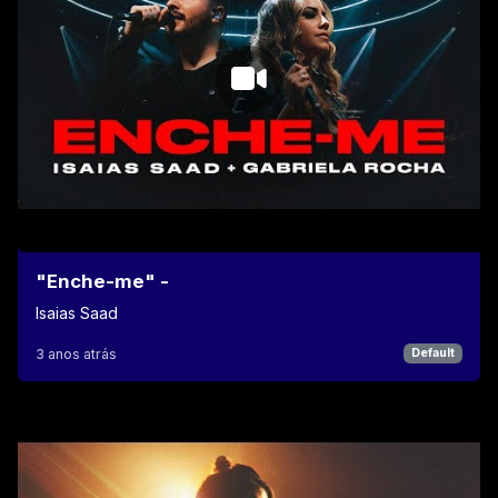
"Enche-me" -
Isaias Saad
3 anos atrás
Default